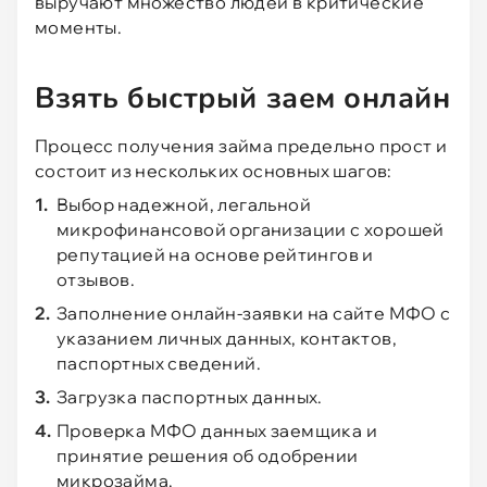
выручают множество людей в критические
Финтерра
Да
3.8
380
моменты.
Турбозайм
Да
3.7
3538
Взять быстрый заем онлайн
СМСфинанс
Да
2.2
1295
Процесс получения займа предельно прост и
Займ Экспресс
Да
2.8
500
состоит из нескольких основных шагов:
Выбор надежной, легальной
микрофинансовой организации с хорошей
репутацией на основе рейтингов и
отзывов.
Заполнение онлайн-заявки на сайте МФО с
указанием личных данных, контактов,
паспортных сведений.
Загрузка паспортных данных.
Проверка МФО данных заемщика и
принятие решения об одобрении
микрозайма.