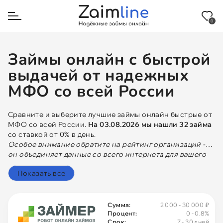
0
Назад
Займы онлайн с быстрой
выдачей от надежных
На карту
МФО со всей России
На карту МИР
Сравните и выберите лучшие займы онлайн быстрые от
МФО со всей России.
На 03.08.2026 мы нашли 32 займа
На Сбербанк
со ставкой от 0% в день.
Особое внимание обратите на рейтинг организаций -
он объединяет данные со всего интернета для вашего
На Тинькофф
удобства! Рекомендуем отправлять заявку в несколько
Показать все
МФО для повышения шансов на выдачу денег.
Через Госуслуги
Сумма:
2 000 - 30 000 ₽
Процент:
0
- 0.8%
Через СБП
Срок:
7 - 30 дней