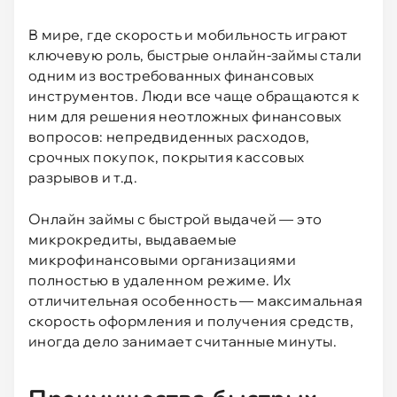
Konga
Нет
3.4
1007
В мире, где скорость и мобильность играют
VIVA деньги
Да
2.5
1392
ключевую роль, быстрые онлайн-займы стали
одним из востребованных финансовых
LIME
Да
3.9
4209
инструментов. Люди все чаще обращаются к
ним для решения неотложных финансовых
Credit7
Да
2.9
1296
вопросов: непредвиденных расходов,
срочных покупок, покрытия кассовых
Ezaem
Да
3.2
1256
разрывов и т.д.
One click money
Нет
3.3
2023
Онлайн займы с быстрой выдачей — это
микрокредиты, выдаваемые
микрофинансовыми организациями
Pay P.S.
Да
4
1002
полностью в удаленном режиме. Их
отличительная особенность — максимальная
Вебзайм
Да
2.9
3288
скорость оформления и получения средств,
иногда дело занимает считанные минуты.
Деньги сразу
Нет
3.6
2228
ГринМани
Да
3.3
668