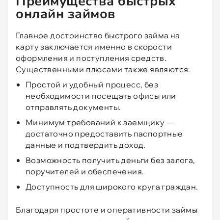
Преимущества быстрых
онлайн займов
До зарплаты
Да
3.2
5984
Главное достоинство быстрого займа на
Zaimigo
Да
4
1496
карту заключается именно в скорости
оформления и поступления средств.
MoneyMan
Да
4.4
12806
Существенными плюсами также являются:
Простой и удобный процесс, без
CashToYou
Нет
2.8
406
необходимости посещать офисы или
отправлять документы.
CreditPlus
Да
3.7
1464
Минимум требований к заемщику —
FastMoney
Да
3.5
417
достаточно предоставить паспортные
данные и подтвердить доход.
МигКредит
Да
2.7
1929
Возможность получить деньги без залога,
поручителей и обеспечения.
Max.Credit
Нет
4.2
1792
Доступность для широкого круга граждан.
Moneza
Да
3.2
945
Благодаря простоте и оперативности займы