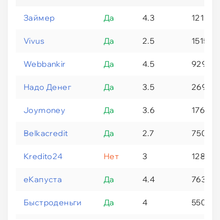
Займер
Да
4.3
12195
Vivus
Да
2.5
1515
Webbankir
Да
4.5
9290
Надо Денег
Да
3.5
2694
Joymoney
Да
3.6
1760
Belkacredit
Да
2.7
750
Kredito24
Нет
3
1289
еКапуста
Да
4.4
7636
Быстроденьги
Да
4
5503