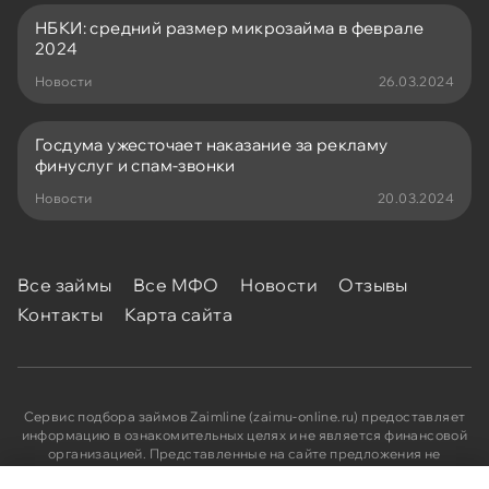
НБКИ: средний размер микрозайма в феврале
2024
Новости
26.03.2024
Госдума ужесточает наказание за рекламу
финуслуг и спам-звонки
Новости
20.03.2024
Все займы
Все МФО
Новости
Отзывы
Контакты
Карта сайта
Сервис подбора займов Zaimline (zaimu-online.ru) предоставляет
информацию в ознакомительных целях и не является финансовой
организацией. Представленные на сайте предложения не
являются публичной офертой. Информацию по каждому