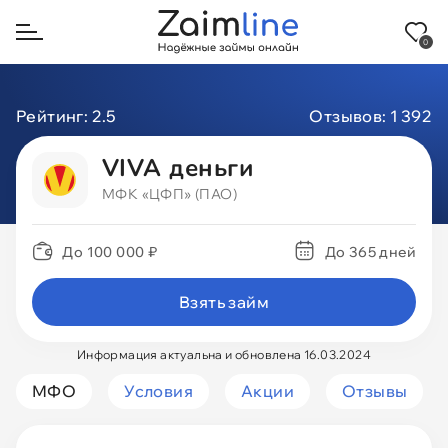
0
Назад
Рейтинг:
2.5
Отзывов:
1 392
На карту
VIVA деньги
МФК «ЦФП» (ПАО)
На карту МИР
До 100 000 ₽
До 365 дней
На Сбербанк
Взять займ
На Тинькофф
Информация актуальна и обновлена 16.03.2024
Через Госуслуги
МФО
Условия
Акции
Отзывы
Через СБП