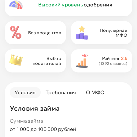
Высокий уровень
одобрения
Без процентов
Популярная
Без процентов
Первый под 0
МФО
Быстрые
Выбор
Рейтинг
2.5
посетителей
(1392 отзывов)
Без отказа
До зарплаты
Условия
Требования
О МФО
Условия займа
На ЮMoney
Сумма займа
С плохой КИ
от 1 000 до 100 000 рублей