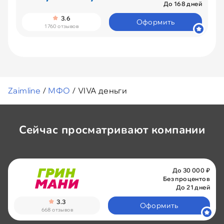
До 168 дней
3.6
Оформить
1760 отзывов
Zaimline
/
МФО
/
VIVA деньги
Сейчас просматривают компании
До 30 000 ₽
Без процентов
До 21 дней
3.3
Оформить
668 отзывов