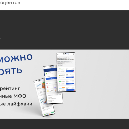
процентов
.