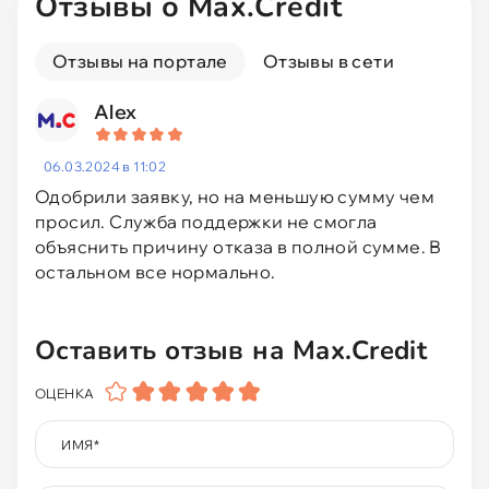
Отзывы о Max.Credit
Без процентов
Отзывы на портале
Отзывы в сети
Alex
Первый под 0
06.03.2024 в 11:02
Быстрые
Одобрили заявку, но на меньшую сумму чем
просил. Служба поддержки не смогла
объяснить причину отказа в полной сумме. В
Без отказа
остальном все нормально.
До зарплаты
Оставить отзыв на Max.Credit
На ЮMoney
ОЦЕНКА
С плохой КИ
ИМЯ
*