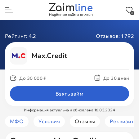
0
Назад
Рейтинг:
4.2
Отзывов:
1 792
На карту
Max.Credit
На карту МИР
До 30 000 ₽
До 30 дней
На Сбербанк
Взять займ
На Тинькофф
Информация актуальна и обновлена 16.03.2024
Через Госуслуги
МФО
Условия
Отзывы
Реквизиты
Через СБП