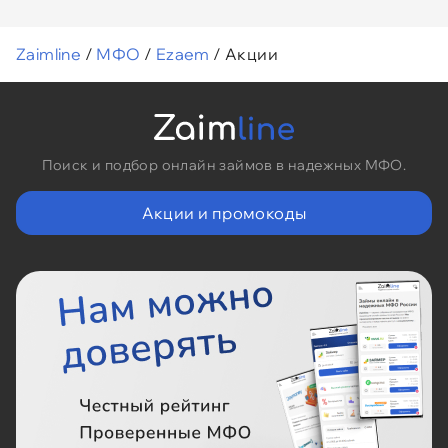
Zaimline
/
МФО
/
Ezaem
/
Акции
Поиск и подбор онлайн займов в надежных МФО.
Акции и промокоды