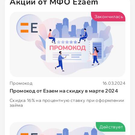
Акции от МФО Ezaem
Без процентов
Закончилась
Первый под 0
Быстрые
Без отказа
Промокод
16.03.2024
До зарплаты
Промокод от Езаем на скидку в марте 2024
Скидка 16% на процентную ставку при оформлении
займа
На ЮMoney
С плохой КИ
Действует