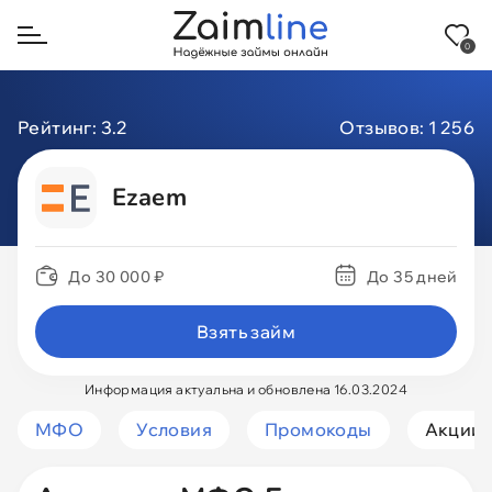
0
Назад
Рейтинг:
3.2
Отзывов:
1 256
На карту
Ezaem
На карту МИР
До 30 000 ₽
До 35 дней
На Сбербанк
Взять займ
На Тинькофф
Информация актуальна и обновлена 16.03.2024
Через Госуслуги
МФО
Условия
Промокоды
Акции
Через СБП